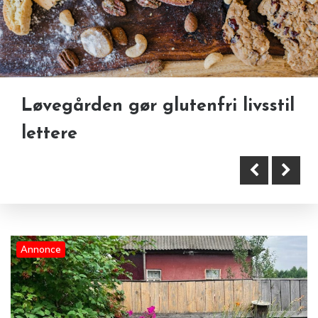
Løvegården gør glutenfri livsstil
Sådan støtter Eltels
lettere
datacenterløsninger Nordens
digitale fremtid
Annonce