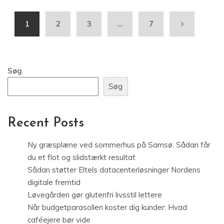
1
2
3
…
7
Søg
Søg
Recent Posts
Ny græsplæne ved sommerhus på Samsø: Sådan får
du et flot og slidstærkt resultat
Sådan støtter Eltels datacenterløsninger Nordens
digitale fremtid
Løvegården gør glutenfri livsstil lettere
Når budgetparasollen koster dig kunder: Hvad
caféejere bør vide