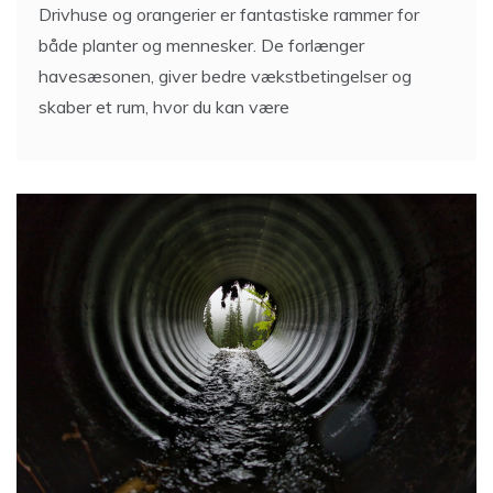
Drivhuse og orangerier er fantastiske rammer for
både planter og mennesker. De forlænger
havesæsonen, giver bedre vækstbetingelser og
skaber et rum, hvor du kan være