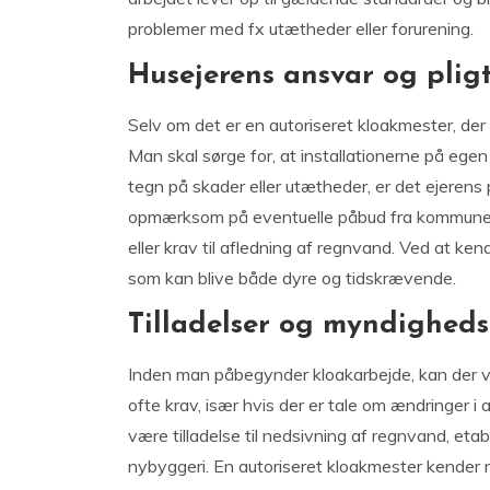
problemer med fx utætheder eller forurening.
Husejerens ansvar og plig
Selv om det er en autoriseret kloakmester, der 
Man skal sørge for, at installationerne på egen 
tegn på skader eller utætheder, er det ejerens
opmærksom på eventuelle påbud fra kommunen,
eller krav til afledning af regnvand. Ved at k
som kan blive både dyre og tidskrævende.
Tilladelser og myndighed
Inden man påbegynder kloakarbejde, kan der væ
ofte krav, især hvis der er tale om ændringer i
være tilladelse til nedsivning af regnvand, etab
nybyggeri. En autoriseret kloakmester kender