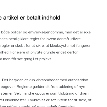
de både boliger og erhvervsejendomme, men det er ikke
ndes nemlig klare regler for, hvem der må udføre
regler er skabt for at sikre, at kloaksystemet fungerer
undhed. For ejere af private grunde er det derfor
r man får sat gang i et projekt.
. Det betyder, at kun virksomheder med autorisation
opgaver. Reglerne gælder alt fra etablering af nye
systemer. Selv mindre opgaver som tilslutning af dræn
et kloakmester. Lovkravet er sat i værk for at sikre, at
iver udført korrekt, så man undgår fremtidige