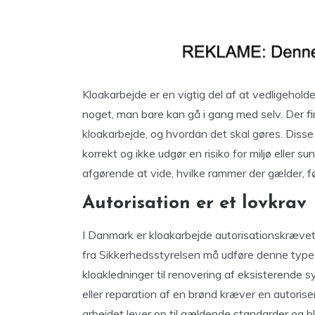
Kloakarbejde er en vigtig del af at vedligehol
noget, man bare kan gå i gang med selv. Der fi
kloakarbejde, og hvordan det skal gøres. Disse 
korrekt og ikke udgør en risiko for miljø eller s
afgørende at vide, hvilke rammer der gælder, fø
Autorisation er et lovkrav
I Danmark er kloakarbejde autorisationskrævet
fra Sikkerhedsstyrelsen må udføre denne type 
kloakledninger til renovering af eksisterende 
eller reparation af en brønd kræver en autoriser
arbejdet lever op til gældende standarder og bl