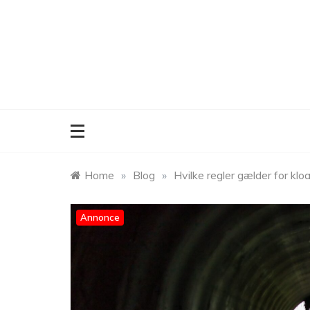
Skip
to
content
Home
»
Blog
»
Hvilke regler gælder for kl
Annonce