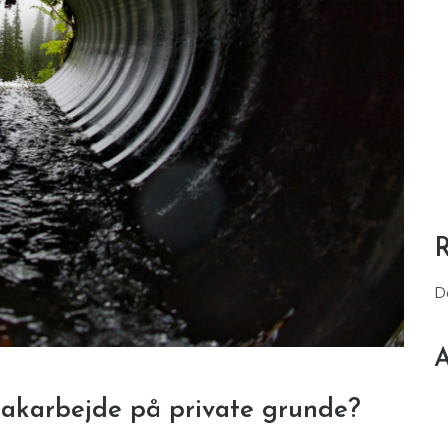
D
A
loakarbejde på private grunde?