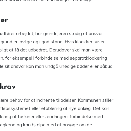
ter
udfører arbejdet, har grundejeren stadig et ansvar.
grund er lovlige og i god stand. Hvis kloakken viser
 pligt at få det udbedret. Derudover skal man være
 for eksempel i forbindelse med separatkloakering
ende sit ansvar kan man undgå unødige bøder eller påbud,
skrav
re behov for at indhente tilladelser. Kommunen stiller
 afløbssystemet eller etablering af nye anlæg. Det kan
lering af faskiner eller ændringer i forbindelse med
 reglerne og kan hjælpe med at ansøge om de