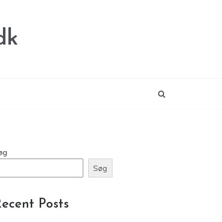
dk
øg
Søg
ecent Posts