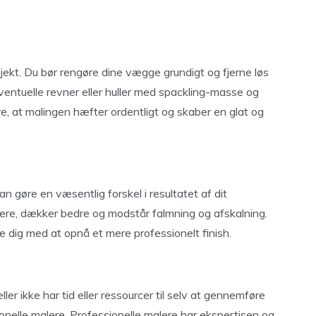
ojekt. Du bør rengøre dine vægge grundigt og fjerne løs
eventuelle revner eller huller med spackling-masse og
kre, at malingen hæfter ordentligt og skaber en glat og
an gøre en væsentlig forskel i resultatet af dit
ngere, dækker bedre og modstår falmning og afskalning.
pe dig med at opnå et mere professionelt finish.
ler ikke har tid eller ressourcer til selv at gennemføre
onelle malere. Professionelle malere har ekspertisen og