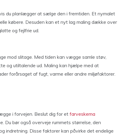
vis du planlægger at sælge den i fremtiden. Et nymalet
tielle købere. Desuden kan et nyt lag maling dække over
tte og fejlfrie ud.
gge mod slitage. Med tiden kan vægge samle støv,
atte og utiltalende ud. Maling kan hjælpe med at
r forårsaget af fugt, varme eller andre miljøfaktorer.
ægge i forvejen. Beslut dig for et
farveskema
ge. Du bør også overveje rummets størrelse, den
og indretning. Disse faktorer kan påvirke det endelige