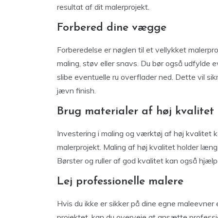
resultat af dit malerprojekt.
Forbered dine vægge
Forberedelse er nøglen til et vellykket malerpr
maling, støv eller snavs. Du bør også udfylde 
slibe eventuelle ru overflader ned. Dette vil si
jævn finish.
Brug materialer af høj kvalitet
Investering i maling og værktøj af høj kvalitet k
malerprojekt. Maling af høj kvalitet holder læ
Børster og ruller af god kvalitet kan også hjæl
Lej professionelle malere
Hvis du ikke er sikker på dine egne maleevner el
projektet, kan du overveje at ansætte professi