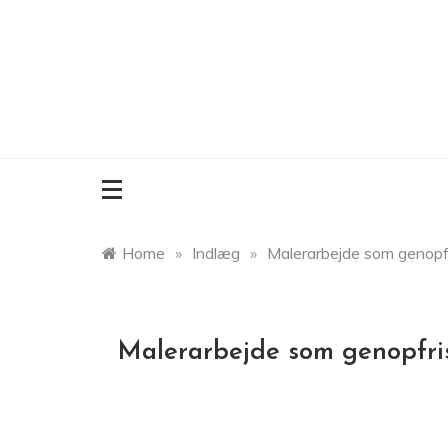
Skip
to
content
Home
»
Indlæg
»
Malerarbejde som genopfr
Malerarbejde som genopfris