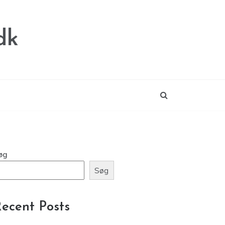
dk
øg
Søg
ecent Posts