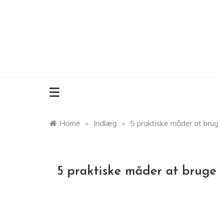
Skip
to
content
Home
»
Indlæg
»
5 praktiske måder at br
5 praktiske måder at brug