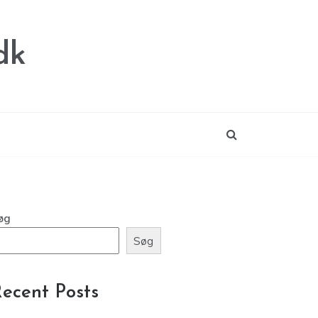
dk
øg
Søg
ecent Posts