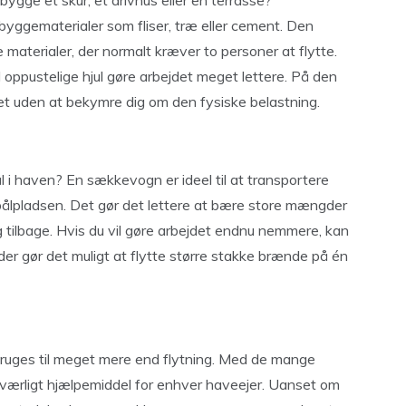
bygge et skur, et drivhus eller en terrasse?
byggematerialer som fliser, træ eller cement. Den
 materialer, der normalt kræver to personer at flytte.
ppustelige hjul gøre arbejdet meget lettere. På den
t uden at bekymre dig om den fysiske belastning.
l i haven? En sækkevogn er ideel til at transportere
 bålpladsen. Det gør det lettere at bære store mængder
 tilbage. Hvis du vil gøre arbejdet endnu nemmere, kan
der gør det muligt at flytte større stakke brænde på én
bruges til meget mere end flytning. Med de mange
værligt hjælpemiddel for enhver haveejer. Uanset om