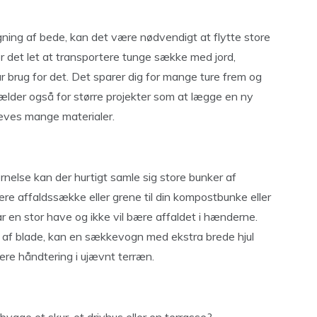
gning af bede, kan det være nødvendigt at flytte store
 det let at transportere tunge sække med jord,
ar brug for det. Det sparer dig for mange ture frem og
gælder også for større projekter som at lægge en ny
ræves mange materialer.
nelse kan der hurtigt samle sig store bunker af
re affaldssække eller grene til din kompostbunke eller
ar en stor have og ikke vil bære affaldet i hænderne.
r af blade, kan en sækkevogn med ekstra brede hjul
tere håndtering i ujævnt terræn.