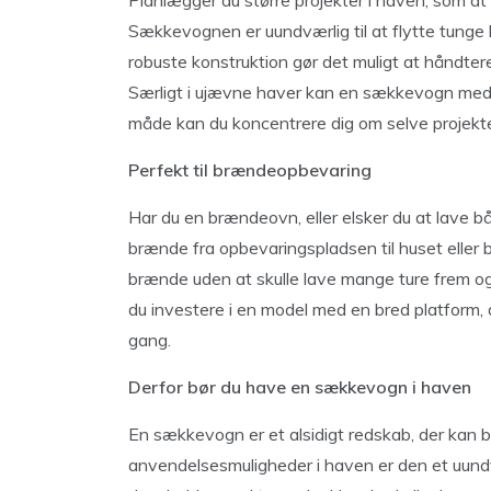
Planlægger du større projekter i haven, som at 
Sækkevognen er uundværlig til at flytte tunge 
robuste konstruktion gør det muligt at håndtere
Særligt i ujævne haver kan en sækkevogn med o
måde kan du koncentrere dig om selve projekte
Perfekt til brændeopbevaring
Har du en brændeovn, eller elsker du at lave bå
brænde fra opbevaringspladsen til huset eller
brænde uden at skulle lave mange ture frem og
du investere i en model med en bred platform, 
gang.
Derfor bør du have en sækkevogn i haven
En sækkevogn er et alsidigt redskab, der kan 
anvendelsesmuligheder i haven er den et uund