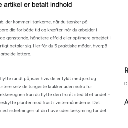
b, der kommer i tankerne, når du tænker på
re dig for både tid og kræfter, når du arbejder i
e genstande, håndtere affald eller optimere arbejdet i
tigt betaler sig. Her får du 5 praktiske måder, hvorpå
arbejde lettere.
lytte rundt på, især hvis de er fyldt med jord og
D
tere selv de tungeste krukker uden risiko for
ækkevognen kan du flytte den fra ét sted til et andet –
A
r beskytte planter mod frost i vintermånederne. Det
med indretningen af din have uden bekymring for det